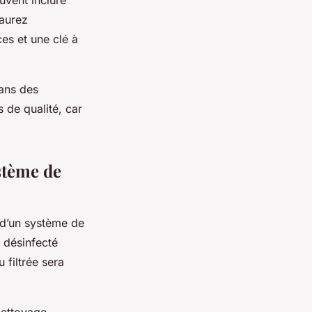
uvent inclure
 aurez
ces et une clé à
dans des
s de qualité, car
ystème de
n d’un système de
t désinfecté
u filtrée sera