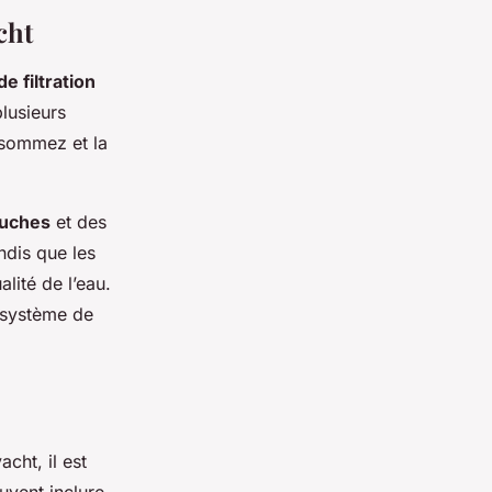
cht
e filtration
lusieurs
nsommez et la
ouches
et des
andis que les
lité de l’eau.
 système de
cht, il est