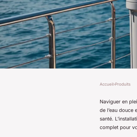
Accueil
›
Produits
PRODUITS
Comment installer 
Naviguer en plei
de l’eau douce e
filtration de l'eau p
santé. L’installa
complet pour vou