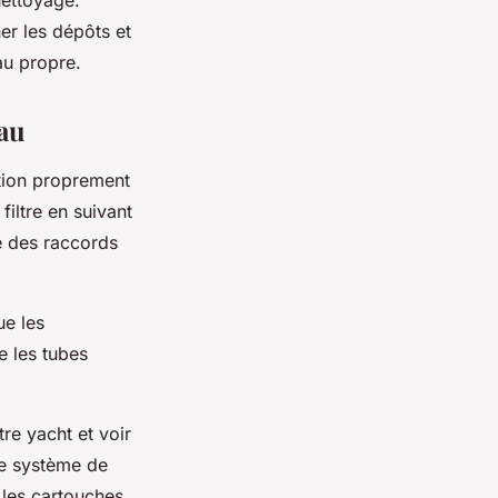
nettoyage.
ner les dépôts et
au propre.
eau
tion proprement
iltre en suivant
de des raccords
ue les
e les tubes
tre yacht et voir
tre système de
 les cartouches