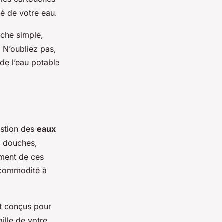
té de votre eau.
tâche simple,
 N’oubliez pas,
 de l’eau potable
estion des
eaux
s douches,
ement de ces
a commodité à
nt conçus pour
ille de votre