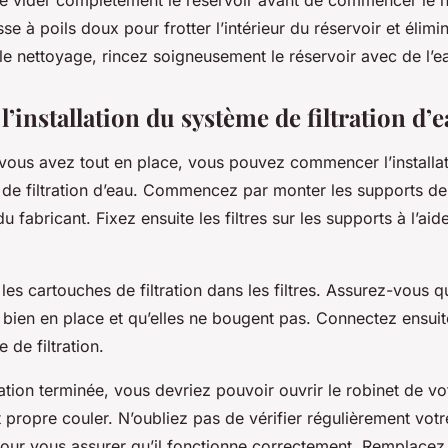
é de vider complètement le réservoir avant de commencer le 
se à poils doux pour frotter l’intérieur du réservoir et élimi
 le nettoyage, rincez soigneusement le réservoir avec de l’e
l’installation du système de filtration d’
vous avez tout en place, vous pouvez commencer l’installa
de filtration d’eau. Commencez par monter les supports de f
du fabricant. Fixez ensuite les filtres sur les supports à l’ai
 les cartouches de filtration dans les filtres. Assurez-vous q
 bien en place et qu’elles ne bougent pas. Connectez ensuit
 de filtration.
llation terminée, vous devriez pouvoir ouvrir le robinet de vo
et propre couler. N’oubliez pas de vérifier régulièrement vo
 pour vous assurer qu’il fonctionne correctement. Remplacez