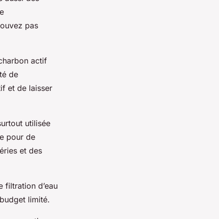
re
 pouvez pas
charbon actif
té de
f et de laisser
urtout utilisée
ée pour de
éries et des
filtration d’eau
budget limité.