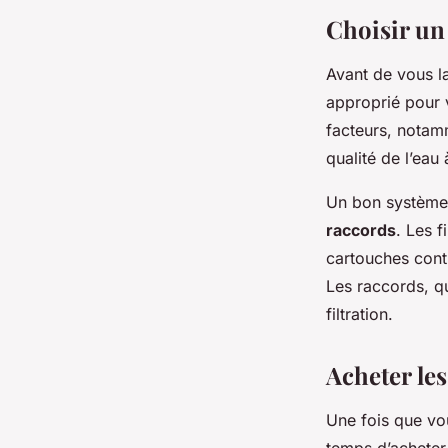
Louane
•
4 octobre 2024
•
5 min de lecture
Choisir un 
Avant de vous lan
approprié pour v
facteurs, notamm
qualité de l’eau
Un bon système 
raccords
. Les f
cartouches conti
Les raccords, q
filtration.
Acheter les
Une fois que vou