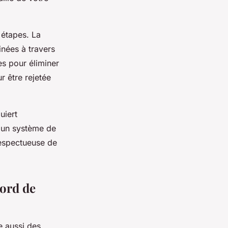
 étapes. La
inées à travers
ées pour éliminer
r être rejetée
uiert
, un système de
respectueuse de
bord de
e aussi des