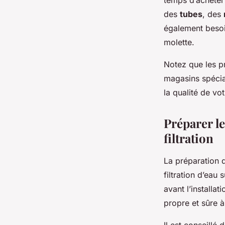
temps d’acheter 
des
tubes
, des
également besoin
molette.
Notez que les pr
magasins spécial
la qualité de vo
Préparer le
filtration
La préparation
filtration d’eau
avant l’installat
propre et sûre à