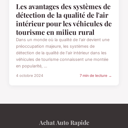
Les avantages des systèmes de
détection de la qualité de l'air
intérieur pour les véhicules de
tourisme en milieu rural
Dans un monde où la qualité de l'air devient une
préoccupation majeure, les systèmes de
détection de la qualité de l'air intérieur dans les
véhicules de tourisme connaissent une montée
en popularité, ...
4 octobre 2024
7 min de lecture →
Achat Auto Rapide