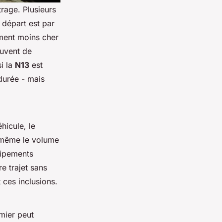
rage. Plusieurs
u départ est par
ement moins cher
ouvent de
i la
N13
est
durée - mais
hicule, le
s même le volume
uipements
re trajet sans
t ces inclusions.
mier peut