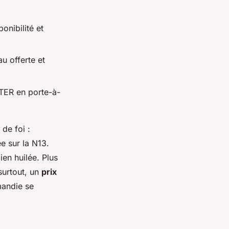
onibilité et
au offerte et
 TER en porte-à-
 de foi :
e sur la N13.
en huilée. Plus
surtout, un
prix
mandie se