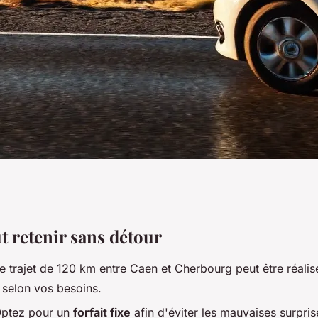
 taxis entre Caen et
ut retenir sans détour
e trajet de 120 km entre Caen et Cherbourg peut être réalis
 selon vos besoins.
Optez pour un
forfait fixe
afin d'éviter les mauvaises surpris