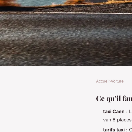
Accueil
›
Voiture
VOITURE
Guide des tarifs des
Ce qu'il fa
taxi Caen
: L
Cherbourg
van 8 places
tarifs taxi
: 