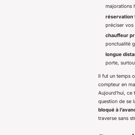
Émeline
•
10/06/2026 17:06
•
11 min de lecture
majorations 
réservation 
préciser vos
chauffeur pr
ponctualité g
longue dist
porte, surto
Il fut un temps 
compteur en marc
Aujourd’hui, ce 
question de se l
bloqué à l’avan
traverse sans st