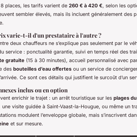
8 places, les tarifs varient de
260 € à 420 €
, selon les opt
uvent sembler élevés, mais ils incluent généralement des pr
e.
x varie-t-il d'un prestataire à l'autre ?
entre deux chauffeurs ne s’explique pas seulement par le véhic
du service : ponctualité garantie, suivi en temps réel des trai
te gratuite
(15 à 30 minutes), accueil personnalisé avec pan
e des
bouteilles d’eau offertes
ou un service de concierger
l’arrivée. Ce sont ces détails qui justifient le surcoût d’un s
nnexes inclus ou en option
nt enrichir le trajet : un arrêt touristique sur les
plages du
, une visite guidée à Saint-Vaast-la-Hougue, ou même un tr
tations modulent l’enveloppe globale, mais s’inscrivent da
eine
et sur mesure.