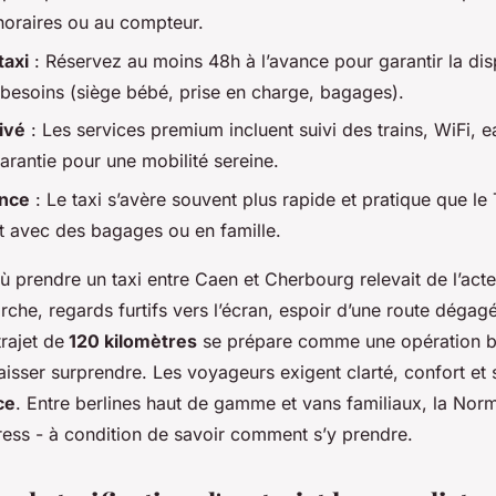
horaires ou au compteur.
taxi
: Réservez au moins 48h à l’avance pour garantir la disp
 besoins (siège bébé, prise en charge, bagages).
ivé
: Les services premium incluent suivi des trains, WiFi, e
arantie pour une mobilité sereine.
ance
: Le taxi s’avère souvent plus rapide et pratique que le
ut avec des bagages ou en famille.
où prendre un taxi entre Caen et Cherbourg relevait de l’acte
he, regards furtifs vers l’écran, espoir d’une route dégagé
trajet de
120 kilomètres
se prépare comme une opération bi
aisser surprendre. Les voyageurs exigent clarté, confort et 
ce
. Entre berlines haut de gamme et vans familiaux, la Nor
ress - à condition de savoir comment s’y prendre.