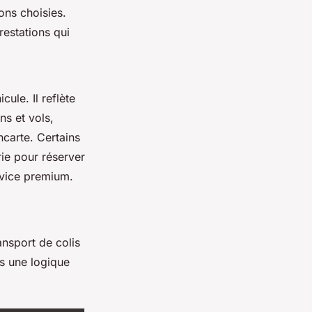
ions choisies.
estations qui
ule. Il reflète
ns et vols,
carte. Certains
ie pour réserver
ervice premium.
ansport de colis
ns une logique