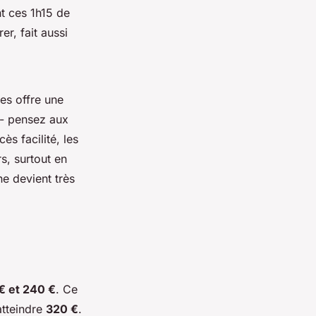
nt ces 1h15 de
er, fait aussi
ces offre une
- pensez aux
ès facilité, les
s, surtout en
ne devient très
€ et 240 €
. Ce
atteindre
320 €
.