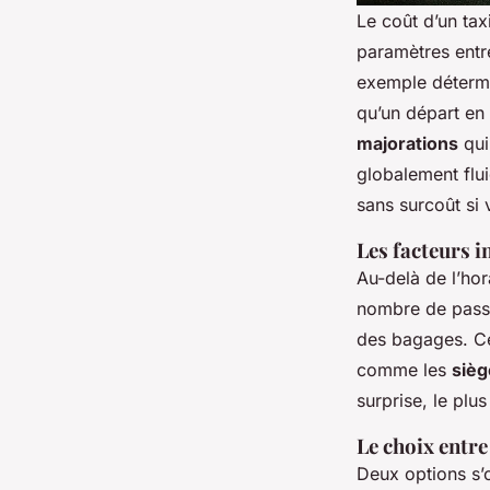
Le coût d’un tax
paramètres entre
exemple détermi
qu’un départ en
majorations
qui
globalement flu
sans surcoût si 
Les facteurs in
Au-delà de l’hor
nombre de passa
des bagages. Ce
comme les
sièg
surprise, le plu
Le choix entre
Deux options s’o