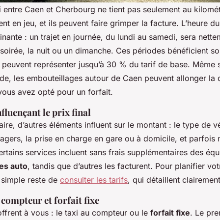
i entre Caen et Cherbourg ne tient pas seulement au kilomét
nt en jeu, et ils peuvent faire grimper la facture. L’heure d
nante : un trajet en journée, du lundi au samedi, sera nett
 soirée, la nuit ou un dimanche. Ces périodes bénéficient s
 peuvent représenter jusqu’à 30 % du tarif de base. Même s
ide, les embouteillages autour de Caen peuvent allonger la 
vous avez opté pour un forfait.
fluençant le prix final
aire, d’autres éléments influent sur le montant : le type de vé
gers, la prise en charge en gare ou à domicile, et parfoi
rtains services incluent sans frais supplémentaires des éq
es auto
, tandis que d’autres les facturent. Pour planifier vot
s simple reste de
consulter les tarifs
, qui détaillent clairemen
 compteur et forfait fixe
ffrent à vous : le taxi au compteur ou le
forfait fixe
. Le pre