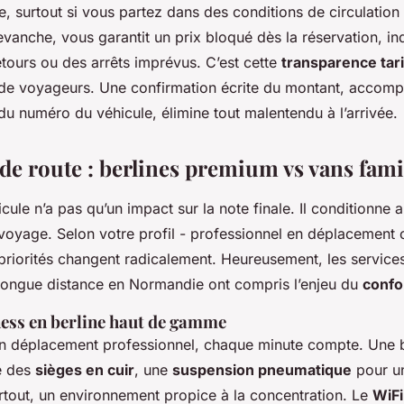
re, surtout si vous partez dans des conditions de circulation
evanche, vous garantit un prix bloqué dès la réservation,
étours ou des arrêts imprévus. C’est cette
transparence tari
 de voyageurs. Une confirmation écrite du montant, acco
du numéro du véhicule, élimine tout malentendu à l’arrivée.
 de route : berlines premium vs vans fami
cule n’a pas qu’un impact sur la note finale. Il conditionne a
voyage. Selon votre profil - professionnel en déplacement 
priorités changent radicalement. Heureusement, les services
s longue distance en Normandie ont compris l’enjeu du
confo
ness en berline haut de gamme
n déplacement professionnel, chaque minute compte. Une b
e des
sièges en cuir
, une
suspension pneumatique
pour u
urtout, un environnement propice à la concentration. Le
WiFi